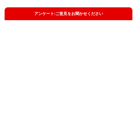
アンケート:ご意見をお聞かせください
解決した
解決したがわかりにくい
解決しなかった
知りたい情報ではなかった