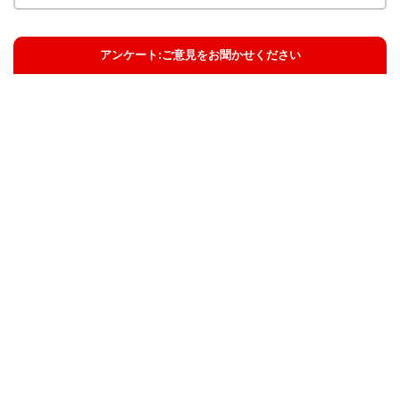
アンケート:ご意見をお聞かせください
解決した
解決したがわかりにくい
解決しなかった
知りたい情報ではなかった