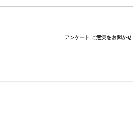
アンケート:ご意見をお聞かせ
解決した
解決したがわかり
解決し
にくい