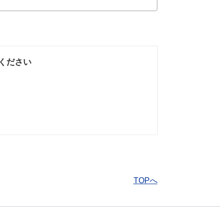
ください
なかった
知りたい情報では
なかった
TOPへ