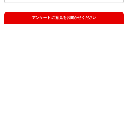
アンケート:ご意見をお聞かせください
解決した
解決したがわかりにくい
解決しなかった
知りたい情報ではなかった