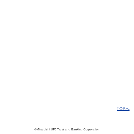
解決したがわかりにくい
解決しなかった
知りたい情報ではなかった
TOPへ
©Mitsubishi UFJ Trust and Banking Corporation