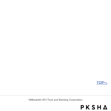
解決しなかった
知りたい情報ではなかった
TOPへ
©Mitsubishi UFJ Trust and Banking Corporation