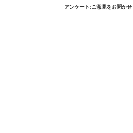
アンケート:ご意見をお聞かせ
解決した
解決したがわかり
解決し
にくい