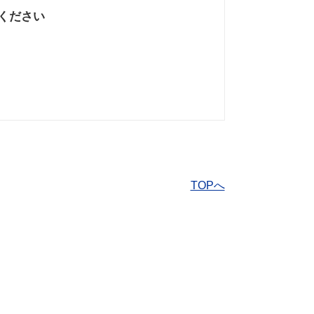
ください
なかった
知りたい情報では
なかった
TOPへ