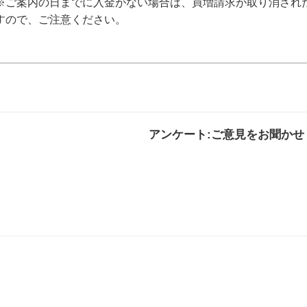
※ご案内の日までに入金がない場合は、買増請求が取り消され
すので、ご注意ください。
アンケート:ご意見をお聞かせ
解決した
解決したがわかり
解決し
にくい