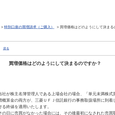
>
特別口座の買増請求（ご購入）
>
買増価格はどのようにして決まる
戻る
買増価格はどのようにして決まるのですか？
当社が株主名簿管理人である上場会社の場合、「単元未満株式
増概算金の両方が、三菱ＵＦＪ信託銀行の事務取扱場所に到着
ける終値を適用いたします。
その日に売買がなかった場合には、その後最初になされた売買