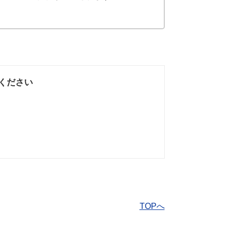
ください
なかった
知りたい情報では
なかった
TOPへ