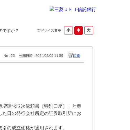
のですか？
文字サイズ変更
No : 25
公開日時 : 2024/05/09 11:59
印刷
買増請求取次依頼書［特別口座］」と買
した日の発行会社所定の証券取引所にお
取引の成立価格が適用されます。