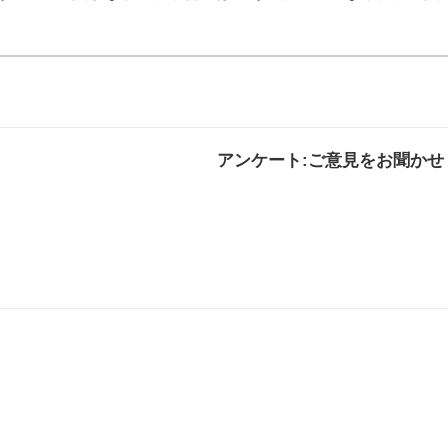
アンケート:ご意見をお聞かせ
解決した
解決したがわかり
解決し
にくい