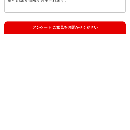
取引の成立価格が適用されます。
アンケート:ご意見をお聞かせください
解決した
解決したがわかりにくい
解決しなかった