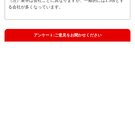
（注）乗率は会社ごとに異なりますが、一般的には1.3倍とす
る会社が多くなっています。
アンケート:ご意見をお聞かせください
解決した
解決したがわかりにくい
解決しなかった