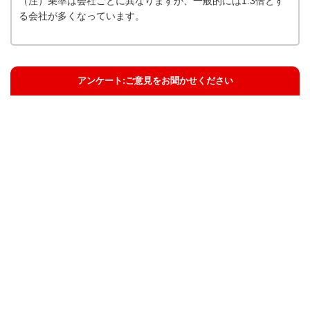
（注）乗率は会社ごとに異なりますが、一般的には1.3倍とす
る会社が多くなっています。
アンケート:ご意見をお聞かせください
解決した
解決したがわかりにくい
解決しなかった