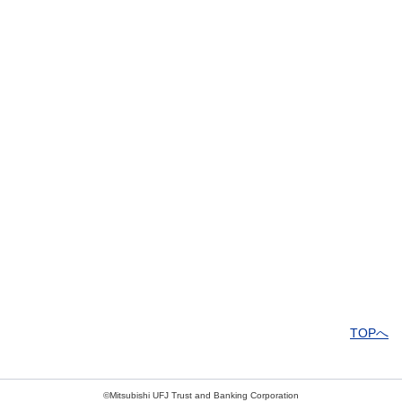
解決したがわかりにくい
解決しなかった
知りたい情報ではなかった
TOPへ
©Mitsubishi UFJ Trust and Banking Corporation