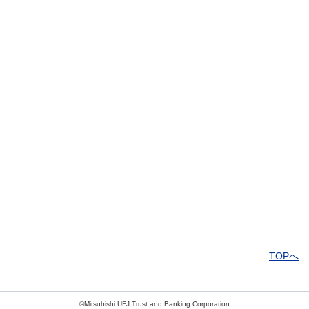
解決したがわかりにくい
解決しなかった
知りたい情報ではなかった
TOPへ
©Mitsubishi UFJ Trust and Banking Corporation