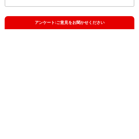
アンケート:ご意見をお聞かせください
解決した
解決したがわかりにくい
解決しなかった