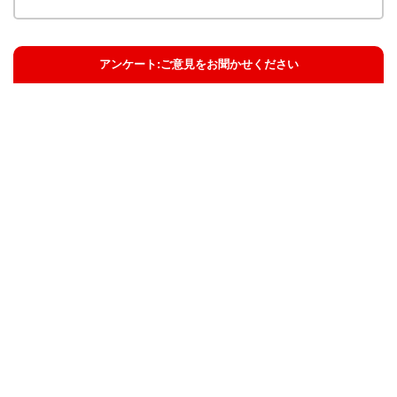
アンケート:ご意見をお聞かせください
解決した
解決したがわかりにくい
解決しなかった