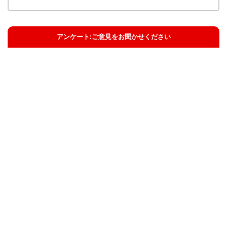
アンケート:ご意見をお聞かせください
解決した
解決したがわかりにくい
解決しなかった