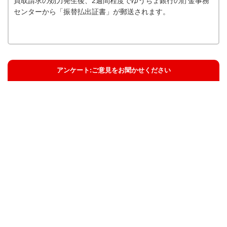
買取請求の効力発生後、2週間程度でゆうちょ銀行の貯金事務
センターから「振替払出証書」が郵送されます。
アンケート:ご意見をお聞かせください
解決した
解決したがわかりにくい
解決しなかった