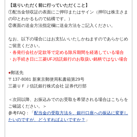
【送りいただく前に行っていただくこと】
①配当金領収証の表面にご押印またはサイン（押印は株主さま
の印とわかるもので結構です。）
②裏面の送金方法指定欄に送金方法をご記入ください。
なお、以下の場合にはお支払いいたしかねますのであらかじめ
ご留意ください。
・各発行会社が定款等で定める除斥期間を経過している場合
・お手続き日に三菱UFJ信託銀行のお取扱い銘柄ではない場合
●
郵送先
〒137-8081 新東京郵便局私書箱第29号
三菱ＵＦＪ信託銀行株式会社 証券代行部
＜次回以降、お振込みでのお受取を希望される場合はこちらを
ご確認ください。＞
参考FAQ：「
配当金の受取方法を、銀行口座への振込に変更し
たいのですが、どうすればよいですか？
」