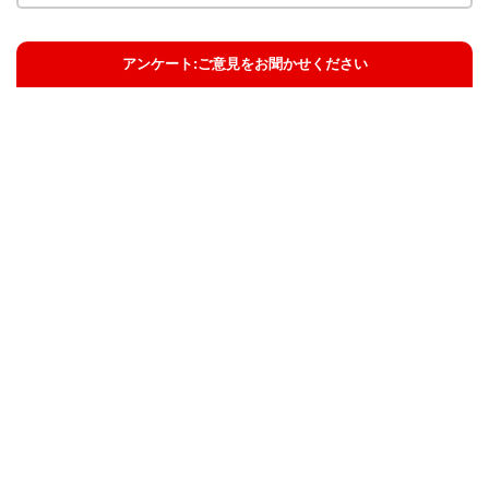
アンケート:ご意見をお聞かせください
解決した
解決したがわかりにくい
解決しなかった
知りたい情報ではなかった