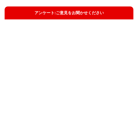
アンケート:ご意見をお聞かせください
解決した
解決したがわかりにくい
解決しなかった
知りたい情報ではなかった