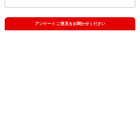
アンケート:ご意見をお聞かせください
解決した
解決したがわかりにくい
解決しなかった