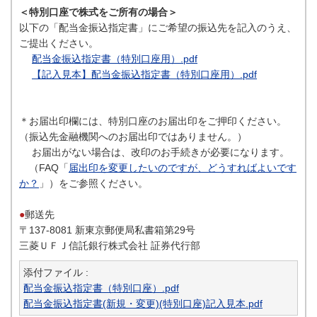
＜特別口座で株式をご所有の場合＞
以下の「配当金振込指定書」にご希望の振込先を記入のうえ、
ご提出ください。
配当金振込指定書（特別口座用）.pdf
【記入見本】配当金振込指定書（特別口座用）.pdf
＊お届出印欄には、特別口座のお届出印をご押印ください。
（振込先金融機関へのお届出印ではありません。）
お届出がない場合は、改印のお手続きが必要になります。
（FAQ「
届出印を変更したいのですが、どうすればよいです
か？
」）をご参照ください。
●
郵送先
〒137-8081 新東京郵便局私書箱第29号
三菱ＵＦＪ信託銀行株式会社 証券代行部
添付ファイル :
配当金振込指定書（特別口座）.pdf
配当金振込指定書(新規・変更)(特別口座)記入見本.pdf