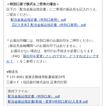
＜特別口座で株式をご所有の場合＞
以下の「配当金振込指定書」にご希望の振込先を記入のうえ、
ご提出ください。
配当金振込指定書（特別口座用）.pdf
【記入見本】配当金振込指定書（特別口座用）.pdf
＊お届出印欄には、特別口座のお届出印をご押印ください。
（振込先金融機関へのお届出印ではありません。）
お届出がない場合は、改印のお手続きが必要になります。
（FAQ「
届出印を変更したいのですが、どうすればよいです
か？
」）をご参照ください。
●
郵送先
〒137-8081 新東京郵便局私書箱第29号
三菱ＵＦＪ信託銀行株式会社 証券代行部
添付ファイル :
配当金振込指定書（特別口座）.pdf
配当金振込指定書(新規・変更)(特別口座)記入見本.pdf