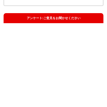
アンケート:ご意見をお聞かせください
解決した
解決したがわかりにくい
解決しなかった