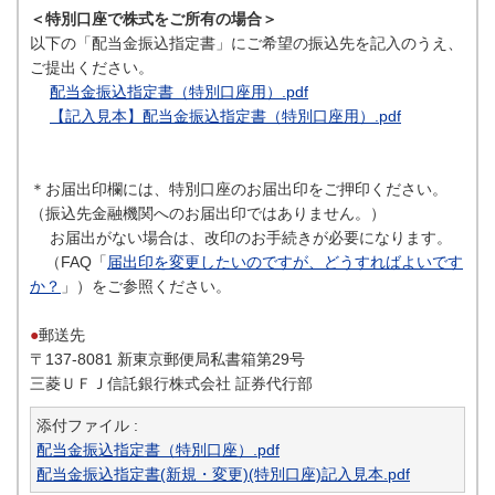
＜特別口座で株式をご所有の場合＞
以下の「配当金振込指定書」にご希望の振込先を記入のうえ、
ご提出ください。
配当金振込指定書（特別口座用）.pdf
【記入見本】配当金振込指定書（特別口座用）.pdf
＊お届出印欄には、特別口座のお届出印をご押印ください。
（振込先金融機関へのお届出印ではありません。）
お届出がない場合は、改印のお手続きが必要になります。
（FAQ「
届出印を変更したいのですが、どうすればよいです
か？
」）をご参照ください。
●
郵送先
〒137-8081 新東京郵便局私書箱第29号
三菱ＵＦＪ信託銀行株式会社 証券代行部
添付ファイル :
配当金振込指定書（特別口座）.pdf
配当金振込指定書(新規・変更)(特別口座)記入見本.pdf