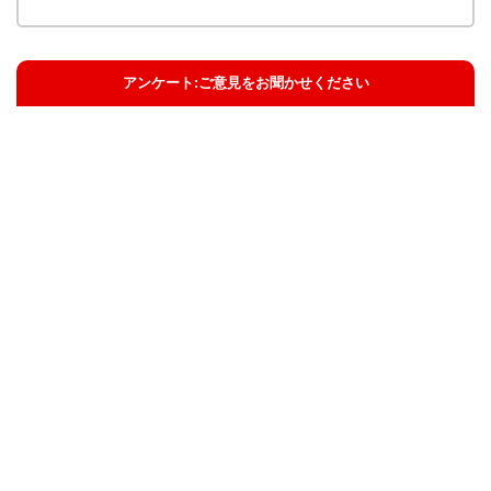
アンケート:ご意見をお聞かせください
解決した
解決したがわかりにくい
解決しなかった