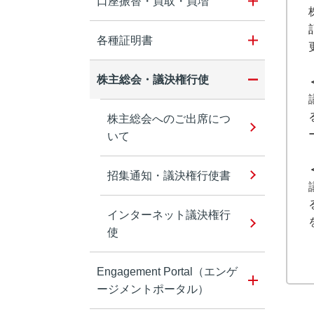
口座振替・買取・買増
各種証明書
株主総会・議決権行使
株主総会へのご出席につ
いて
招集通知・議決権行使書
インターネット議決権行
使
Engagement Portal（エンゲ
ージメントポータル）