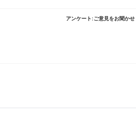
アンケート:ご意見をお聞かせ
解決した
解決したがわかり
解決し
にくい