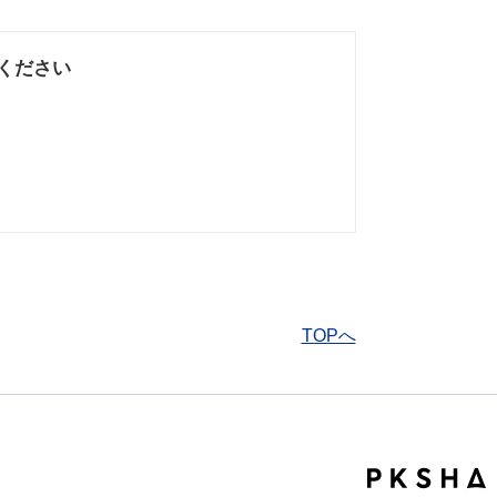
ください
なかった
知りたい情報では
なかった
TOPへ