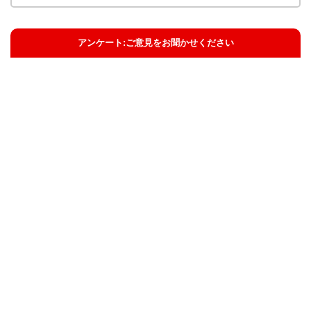
アンケート:ご意見をお聞かせください
解決した
解決したがわかりにくい
解決しなかった
知りたい情報ではなかった