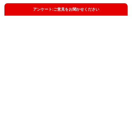
アンケート:ご意見をお聞かせください
解決した
解決したがわかりにくい
解決しなかった
知りたい情報ではなかった