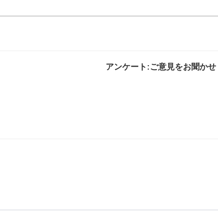
アンケート:ご意見をお聞かせ
解決した
解決したがわかり
解決し
にくい