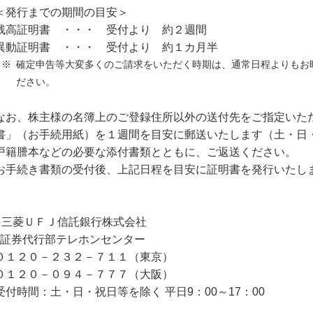
＜発行までの期間の目安＞
残高証明書 ・・・ 受付より 約２週間
異動証明書 ・・・ 受付より 約１カ月半
※
確定申告等大変多くのご請求をいただく時期は、通常日程よりもお
ださい。
なお、株主様の名簿上のご登録住所以外の送付先をご指定いた
書」（お手続用紙）を１週間を目安に郵送いたします（土・日・
戸籍謄本などの必要な添付書類とともに、ご返送ください。
お手続き書類の受付後、上記日程を目安に証明書を発行いたし
●
三菱ＵＦＪ信託銀行株式会社
証券代行部テレホンセンター
０１２０－２３２－７１１（東京）
０１２０－０９４－７７７（大阪）
受付時間：土・日・祝日等を除く 平日9：00～17：00