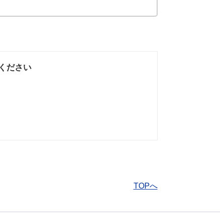
ください
なかった
知りたい情報では
なかった
TOPへ