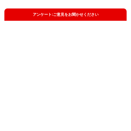
アンケート:ご意見をお聞かせください
解決した
解決したがわかりにくい
解決しなかった
知りたい情報ではなかった