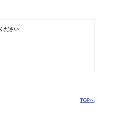
ください
なかった
知りたい情報では
なかった
TOPへ