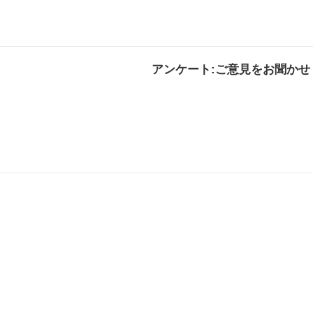
アンケート:ご意見をお聞かせ
解決した
解決したがわかり
解決し
にくい