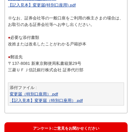
【記入見本】変更届(特別口座用).pdf
※なお、証券会社等の一般口座をご利用の株主さまの場合は、
お取引のある証券会社等へお申し出ください。
●
必要な添付書類
改姓または改名したことがわかる戸籍抄本
●
郵送先
〒137-8081 新東京郵便局私書箱第29号
三菱ＵＦＪ信託銀行株式会社 証券代行部
添付ファイル :
変更届（特別口座用）.pdf
【記入見本】変更届（特別口座用）.pdf
アンケート:ご意見をお聞かせください