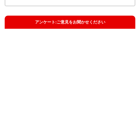
アンケート:ご意見をお聞かせください
解決した
解決したがわかりにくい
解決しなかった