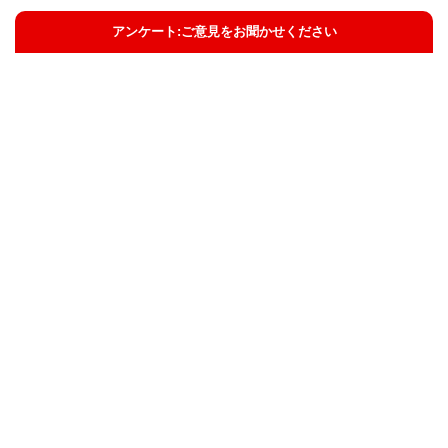
アンケート:ご意見をお聞かせください
解決した
解決したがわかりにくい
解決しなかった
知りたい情報ではなかった