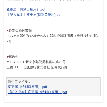
変更届（特別口座用）.pdf
【記入見本】変更届(特別口座用).pdf
●
必要な添付書類
（お届出印がない場合のみ）印鑑登録証明書（発行後6ヶ月以
内）
●
郵送先
〒137-8081 新東京郵便局私書箱第29号
三菱ＵＦＪ信託銀行株式会社 証券代行部
添付ファイル :
変更届（特別口座用）.pdf
【記入見本】変更届（特別口座用）.pdf