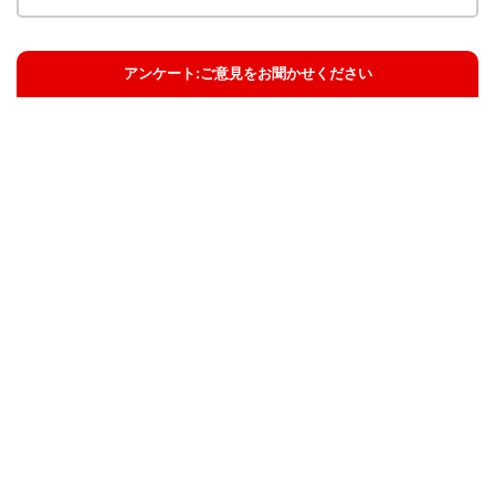
アンケート:ご意見をお聞かせください
解決した
解決したがわかりにくい
解決しなかった
知りたい情報ではなかった