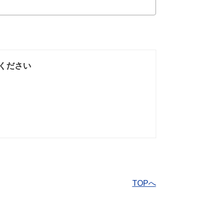
ください
なかった
知りたい情報では
なかった
TOPへ