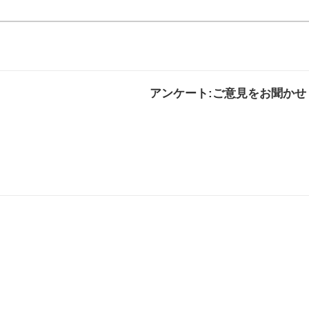
アンケート:ご意見をお聞かせ
解決した
解決したがわかり
解決し
にくい