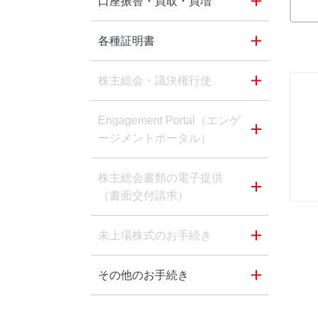
口座振替・買取・買増
各種証明書
株主総会・議決権行使
Engagement Portal（エンゲ
ージメントポータル）
株主総会書類の電子提供
（書面交付請求）
未上場株式のお手続き
その他のお手続き