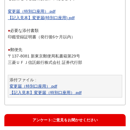
変更届（特別口座用）.pdf
【記入見本】変更届(特別口座用).pdf
●
必要な添付書類
印鑑登録証明書（発行後6ケ月以内）
●
郵便先
〒137-8081 新東京郵便局私書箱第29号
三菱ＵＦＪ信託銀行株式会社 証券代行部
添付ファイル :
変更届（特別口座用）.pdf
【記入見本】変更届（特別口座用）.pdf
アンケート:ご意見をお聞かせください