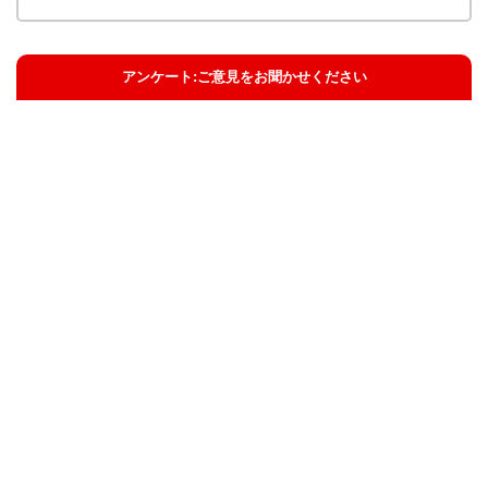
アンケート:ご意見をお聞かせください
解決した
解決したがわかりにくい
解決しなかった