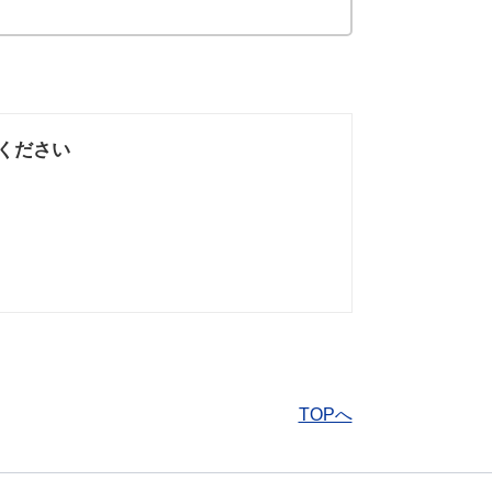
ください
なかった
知りたい情報では
なかった
TOPへ