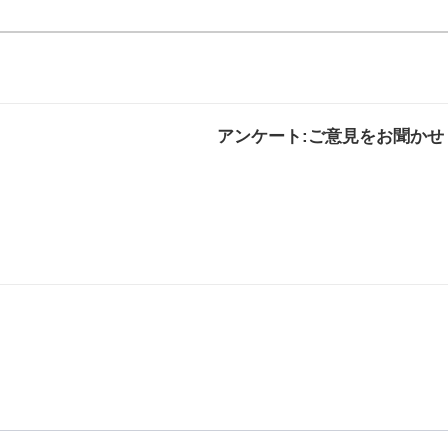
アンケート:ご意見をお聞かせ
解決した
解決したがわかり
解決し
にくい