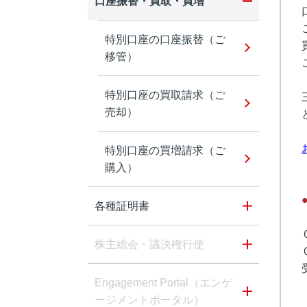
口座振替・買取・買増
特別口座の口座振替（ご
移管）
特別口座の買取請求（ご
売却）
特別口座の買増請求（ご
購入）
各種証明書
株主総会・議決権行使
Engagement Portal（エンゲ
ージメントポータル）