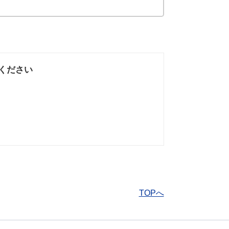
ください
なかった
知りたい情報では
なかった
TOPへ