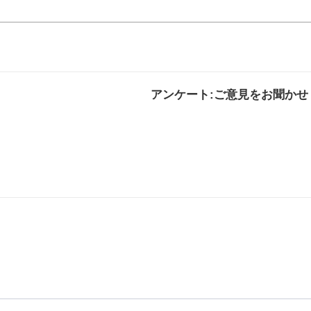
アンケート:ご意見をお聞かせ
解決した
解決したがわかり
解決し
にくい