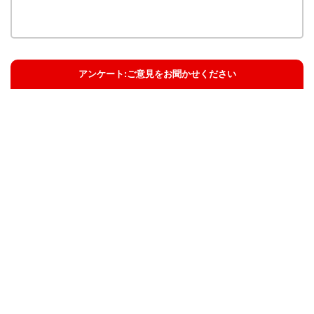
アンケート:ご意見をお聞かせください
解決した
解決したがわかりにくい
解決しなかった