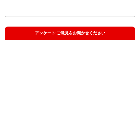
アンケート:ご意見をお聞かせください
解決した
解決したがわかりにくい
解決しなかった