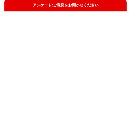
アンケート:ご意見をお聞かせください
解決した
解決したがわかりにくい
解決しなかった
知りたい情報ではなかった