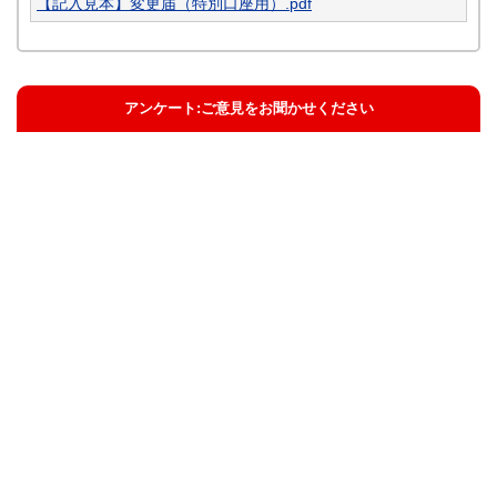
【記入見本】変更届（特別口座用）.pdf
アンケート:ご意見をお聞かせください
解決した
解決したがわかりにくい
解決しなかった