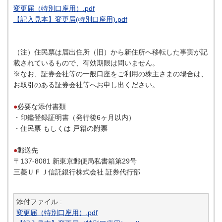
変更届（特別口座用）.pdf
【記入見本】変更届(特別口座用).pdf
（注）住民票は届出住所（旧）から新住所へ移転した事実が記
載されているもので、有効期限は問いません。
※なお、証券会社等の一般口座をご利用の株主さまの場合は、
お取引のある証券会社等へお申し出ください。
●
必要な添付書類
・印鑑登録証明書（発行後6ヶ月以内）
・住民票 もしくは 戸籍の附票
●
郵送先
〒137-8081 新東京郵便局私書箱第29号
三菱ＵＦＪ信託銀行株式会社 証券代行部
添付ファイル :
変更届（特別口座用）.pdf