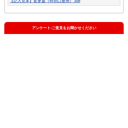
【記入見本】変更届（特別口座用）.pdf
アンケート:ご意見をお聞かせください
解決した
解決したがわかりにくい
解決しなかった