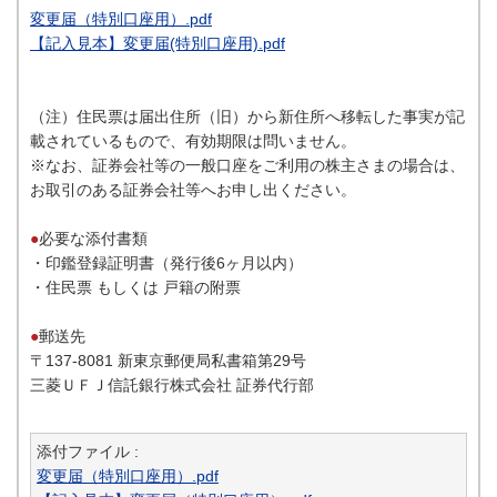
変更届（特別口座用）.pdf
【記入見本】変更届(特別口座用).pdf
（注）住民票は届出住所（旧）から新住所へ移転した事実が記
載されているもので、有効期限は問いません。
※なお、証券会社等の一般口座をご利用の株主さまの場合は、
お取引のある証券会社等へお申し出ください。
●
必要な添付書類
・印鑑登録証明書（発行後6ヶ月以内）
・住民票 もしくは 戸籍の附票
●
郵送先
〒137-8081 新東京郵便局私書箱第29号
三菱ＵＦＪ信託銀行株式会社 証券代行部
添付ファイル :
変更届（特別口座用）.pdf