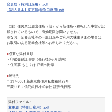
変更届（特別口座用）.pdf
【記入見本】変更届(特別口座用).pdf
（注）住民票は届出住所（旧）から新住所へ移転した事実が記
載されているもので、有効期限は問いません。
※なお、証券会社等の一般口座をご利用の株主さまの場合は、
お取引のある証券会社等へお申し出ください。
●
必要な添付書類
・印鑑登録証明書（発行後6ヶ月以内）
・住民票 もしくは 戸籍の附票
●
郵送先
〒137-8081 新東京郵便局私書箱第29号
三菱ＵＦＪ信託銀行株式会社 証券代行部
添付ファイル :
変更届（特別口座用）.pdf