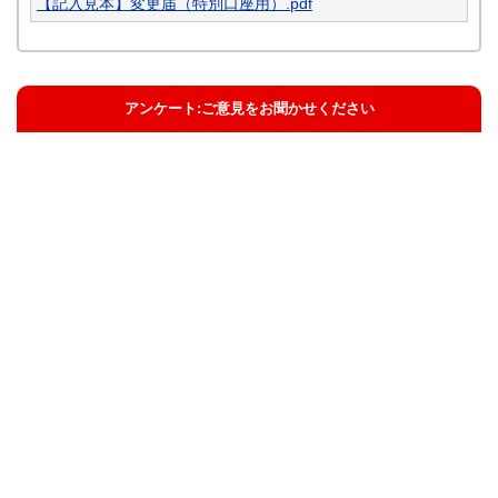
【記入見本】変更届（特別口座用）.pdf
アンケート:ご意見をお聞かせください
解決した
解決したがわかりにくい
解決しなかった