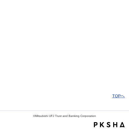
解決しなかった
知りたい情報ではなかった
TOPへ
©Mitsubishi UFJ Trust and Banking Corporation