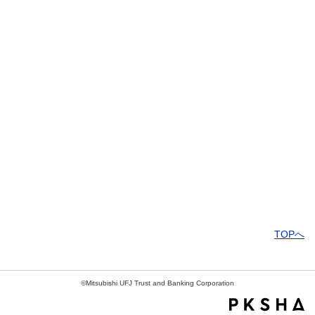
解決しなかった
知りたい情報ではなかった
TOPへ
©Mitsubishi UFJ Trust and Banking Corporation