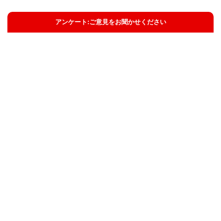
アンケート:ご意見をお聞かせください
解決した
解決したがわかりにくい
解決しなかった
知りたい情報ではなかった