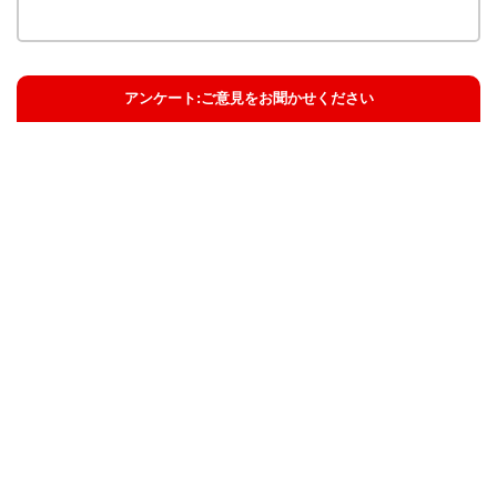
アンケート:ご意見をお聞かせください
解決した
解決したがわかりにくい
解決しなかった