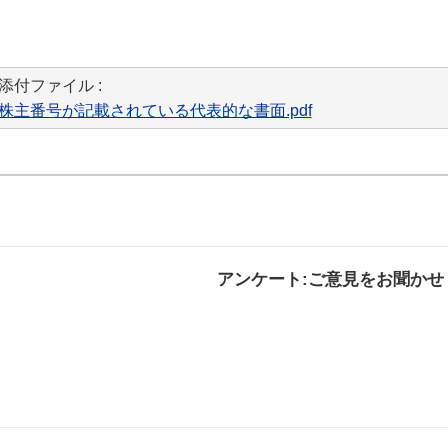
添付ファイル :
株主番号が記載されている代表的な書面.pdf
アンケート:ご意見をお聞かせ
解決した
解決したがわかり
解決し
にくい