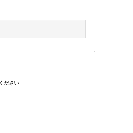
ください
なかった
知りたい情報では
なかった