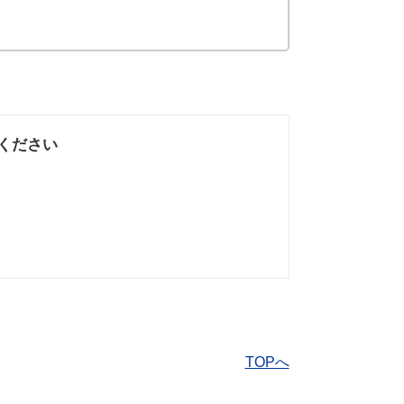
ください
なかった
知りたい情報では
なかった
TOPへ