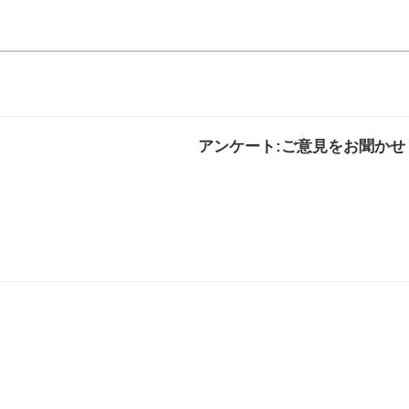
アンケート:ご意見をお聞かせ
解決した
解決したがわかり
解決し
にくい